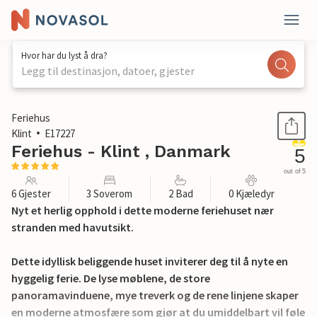
Hvor har du lyst å dra?
Legg til destinasjon, datoer, gjester
1 / 26
Feriehus
Klint
E17227
Feriehus - Klint , Danmark
5
out of 5
6 Gjester
3 Soverom
2 Bad
0 Kjæledyr
Nyt et herlig opphold i dette moderne feriehuset nær
stranden med havutsikt.
Dette idyllisk beliggende huset inviterer deg til å nyte en
hyggelig ferie. De lyse møblene, de store
panoramavinduene, mye treverk og de rene linjene skaper
en moderne atmosfære som gjør at du umiddelbart vil føle