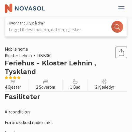
Hvor har du lyst å dra?
Legg til destinasjon, datoer, gjester
1 / 1
Mobile home
Kloster Lehnin
DBB361
Feriehus - Kloster Lehnin ,
Tyskland
4 Gjester
2 Soverom
1 Bad
2 Kjæledyr
Fasiliteter
Aircondition
Forbrukskostnader inkl.