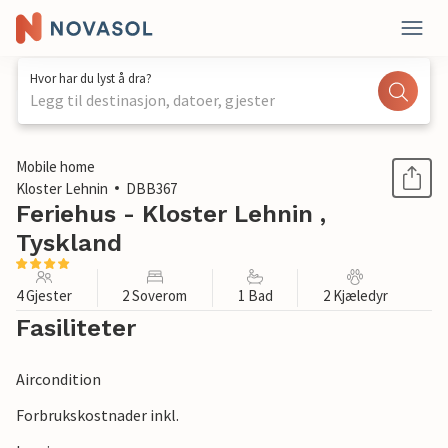
Hvor har du lyst å dra?
Legg til destinasjon, datoer, gjester
1 / 1
Mobile home
Kloster Lehnin
DBB367
Feriehus - Kloster Lehnin ,
Tyskland
4 Gjester
2 Soverom
1 Bad
2 Kjæledyr
Fasiliteter
Aircondition
Forbrukskostnader inkl.