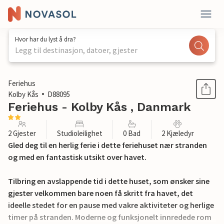
Hvor har du lyst å dra?
Legg til destinasjon, datoer, gjester
1 / 11
Feriehus
Kolby Kås
D88095
Feriehus - Kolby Kås , Danmark
2 Gjester
Studioleilighet
0 Bad
2 Kjæledyr
Gled deg til en herlig ferie i dette feriehuset nær stranden
og med en fantastisk utsikt over havet.
Tilbring en avslappende tid i dette huset, som ønsker sine
gjester velkommen bare noen få skritt fra havet, det
ideelle stedet for en pause med vakre aktiviteter og herlige
timer på stranden. Moderne og funksjonelt innredede rom