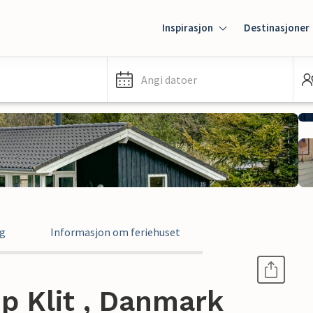
Inspirasjon
Destinasjoner
Angi datoer
ng
Informasjon om feriehuset
up Klit , Danmark