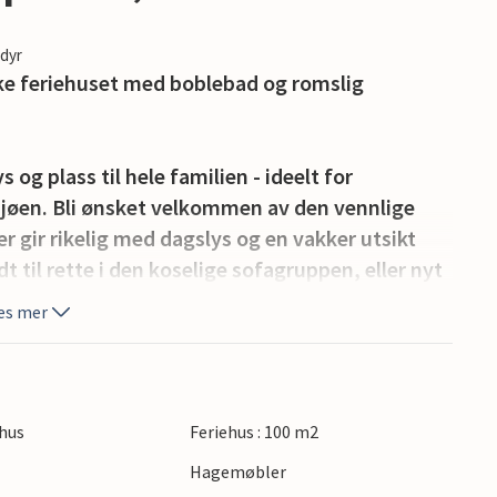
edyr
ske feriehuset med boblebad og romslig
s og plass til hele familien - ideelt for
jøen. Bli ønsket velkommen av den vennlige
r gir rikelig med dagslys og en vakker utsikt
 til rette i den koselige sofagruppen, eller nyt
nen sørger for lun varme på kjøligere dager,
es mer
les matlaging. Boblebadet på badet sørger for
den friske brisen og solskinnet. Slapp av i
hus
Feriehus : 100 m2
 ved bålplassen. Den store plenen gir god plass
Hagemøbler