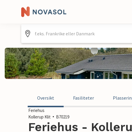
Oversikt
Fasiliteter
Plasseri
Feriehus
Kollerup Klit
B70219
Feriehus - Koller