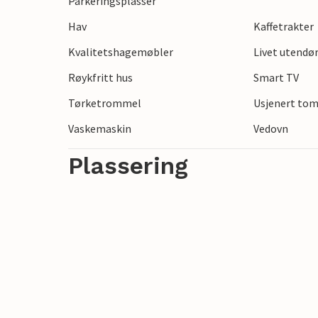
Parkeringsplasser
Hav
Kaffetrakter
Området rundt Kollerup innbyr til en rekk
nærliggende Kollerup klitplantasje, utfor
Kvalitetshagemøbler
Livet utendø
bryggerimuseum og koselige kafeer. Enten 
Røykfritt hus
Smart TV
feriehuset den ideelle basen for en avslap
Tørketrommel
Usjenert to
Vaskemaskin
Vedovn
Plassering