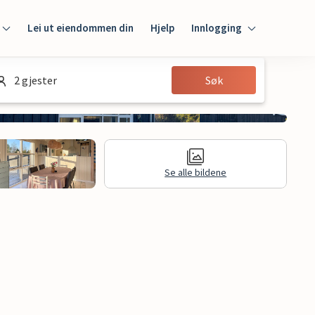
Lei ut eiendommen din
Hjelp
Innlogging
Innlogging
2 gjester
Søk
Gjest
Huseier
Se alle bildene