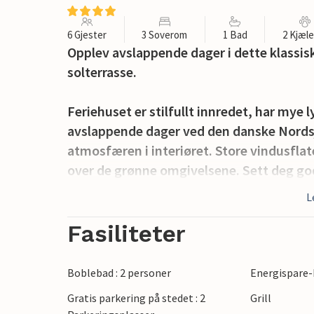
6 Gjester
3 Soverom
1 Bad
2 Kjæl
Opplev avslappende dager i dette klassi
solterrasse.
Feriehuset er stilfullt innredet, har mye ly
avslappende dager ved den danske Nords
atmosfæren i interiøret. Store vindusflate
over de grønne omgivelsene. Sett deg godt
måltidene sammen ved spisebordet. Vedov
L
mens det åpne kjøkkenet inviterer til fel
ekstra avslapping.
Fasiliteter
Gå ut på den romslige treterrassen og nyt 
Boblebad : 2 personer
Energispare-
hagemøblene, spis utendørs eller kos deg
Gratis parkering på stedet : 2
Grill
til lek og trening i det fri.