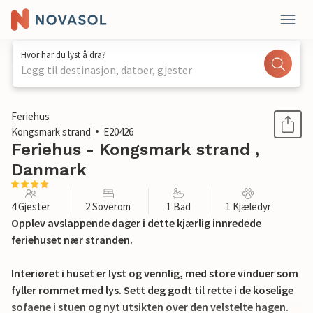
Hvor har du lyst å dra?
Legg til destinasjon, datoer, gjester
1 / 17
Feriehus
Kongsmark strand
E20426
Feriehus - Kongsmark strand ,
Danmark
4 Gjester
2 Soverom
1 Bad
1 Kjæledyr
Opplev avslappende dager i dette kjærlig innredede
feriehuset nær stranden.
Interiøret i huset er lyst og vennlig, med store vinduer som
fyller rommet med lys. Sett deg godt til rette i de koselige
sofaene i stuen og nyt utsikten over den velstelte hagen.