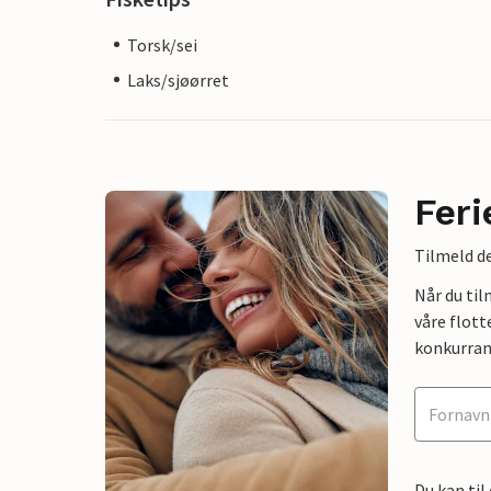
Torsk/sei
Laks/sjøørret
Feri
Tilmeld de
Når du ti
våre flott
konkurran
Du kan til