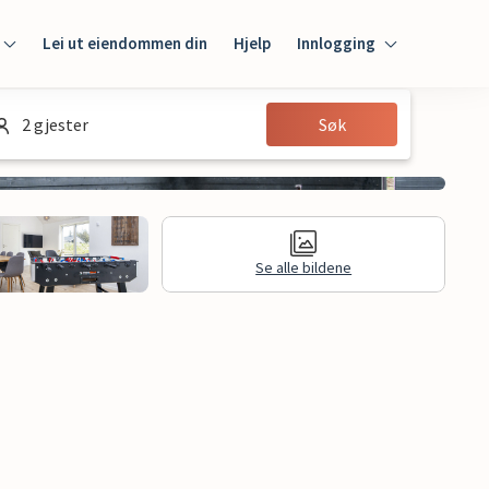
Lei ut eiendommen din
Hjelp
Innlogging
Innlogging
2 gjester
Søk
Gjest
Huseier
Se alle bildene