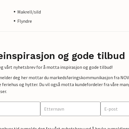
Makrell/sild
Flyndre
einspirasjon og gode tilbud
g vårt nyhetsbrev for å motta inspirasjon og gode tilbud!
lmelder deg her mottar du markedsføringskommunikasjon fra NOVAS
e feriehus og hytter. Du vil også motta kundefordeler fra våre mang
ser.
 enhver tid avmelde deg fra vårt nyhetsbrev ved å bruke avmeldings