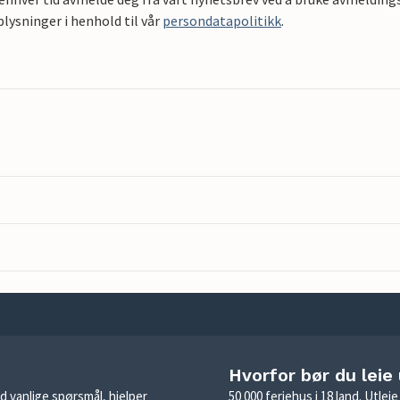
ysninger i henhold til vår
persondatapolitikk
.
Hvorfor bør du leie
d vanlige spørsmål, hjelper
50 000 feriehus i 18 land. Utle