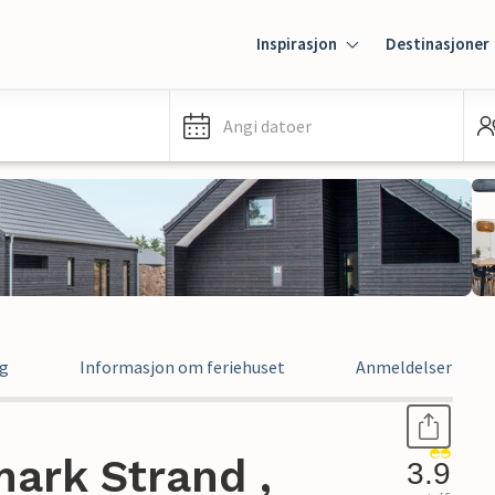
Inspirasjon
Destinasjoner
Angi datoer
ng
Informasjon om feriehuset
Anmeldelser
ark Strand ,
3.9