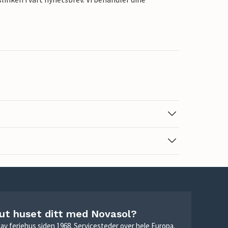
 ut huset ditt med Novasol?
ie av feriehus siden 1968. Servicesteder over hele Europa.