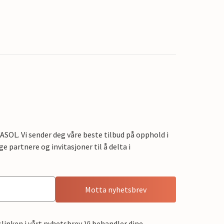
OL. Vi sender deg våre beste tilbud på opphold i
e partnere og invitasjoner til å delta i
Motta nyhetsbrev
linken i vårt nyhetsbrev. Vi behandler dine