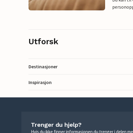
personoppl
Utforsk
Destinasjoner
Inspirasjon
Trenger du hjelp?
Hvis du ikke finner informasjonen du trenger i delen me