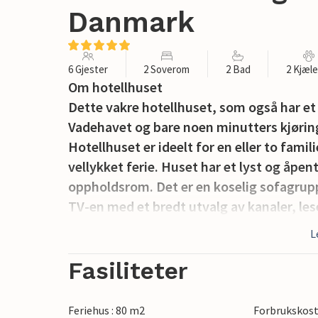
Danmark
6 Gjester
2 Soverom
2 Bad
2 Kjæl
Om hotellhuset
Dette vakre hotellhuset, som også har et
Vadehavet og bare noen minutters kjøring
Hotellhuset er ideelt for en eller to famili
vellykket ferie. Huset har et lyst og åpe
oppholdsrom. Det er en koselig sofagrup
TV-en med et bredt utvalg av kanaler, lese
og raskt internett er også tilgjengelig.
L
Huset har to soverom og to separate omk
direkte tilgang til en hems med ekstra sov
Fasiliteter
ønsker privatliv og fleksible sovemulighe
For de mer konkurranseinnstilte er det r
Feriehus : 80 m2
Forbrukskost