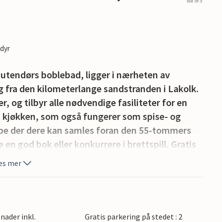
out of 5
edyr
 utendørs boblebad, ligger i nærheten av
 fra den kilometerlange sandstranden i Lakolk.
er, og tilbyr alle nødvendige fasiliteter for en
nt kjøkken, som også fungerer som spise- og
pe der dere kan samles foran den 55-tommers
 en god bok eller konkurrere i brettspill. Gratis
es mer
ledningsrom i første etasje, som begge har
eplass, ideelt for familier eller grupper som
ter.
ikelig med underholdningsmuligheter inne,
nader inkl.
Gratis parkering på stedet : 2