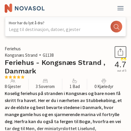
Hvor har du lyst å dra?
Legg til destinasjon, datoer, gjester
1 / 16
Feriehus
Kongsnæs Strand
G1138
Feriehus - Kongsnæs Strand ,
4.7
Danmark
out of 5
8 Gjester
3 Soverom
1 Bad
0 Kjæledyr
Koselig feriehus på stranden i Kongsnæs og bare noen få
skritt fra havet. Her er du i nærheten av Stubbekøbing, et
av de eldste og best bevarte stedene i Danmark, hvor
mange gamle hus og en sjarmerende marina vil fortrylle
deg. Herfra kan du også ta fergen til Bogø, hvorfra en vei
tar deg til Møn, der miniatyrslottet Liselund,