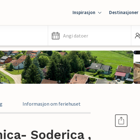
Inspirasjon
Destinasjoner
Angi datoer
ng
Informasjon om feriehuset
ica- Soderica ,