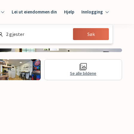
Lei ut eiendommen din
Hjelp
Innlogging
Innlogging
2 gjester
Søk
Gjest
Huseier
Se alle bildene