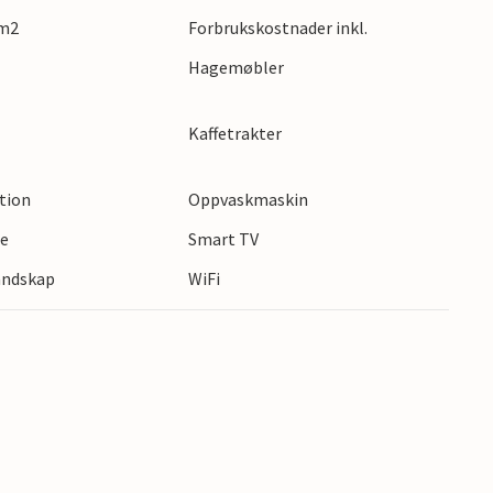
m. Utforsk de vakre omgivelsene med mange
 m2
Forbrukskostnader inkl.
ed fotturer og sykkelturer!
Hagemøbler
Kaffetrakter
ction
Oppvaskmaskin
te
Smart TV
landskap
WiFi