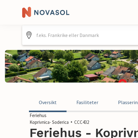
Oversikt
Fasiliteter
Plasseri
Feriehus
Koprivnica- Soderica
CCC432
Feriehus - Koprivn