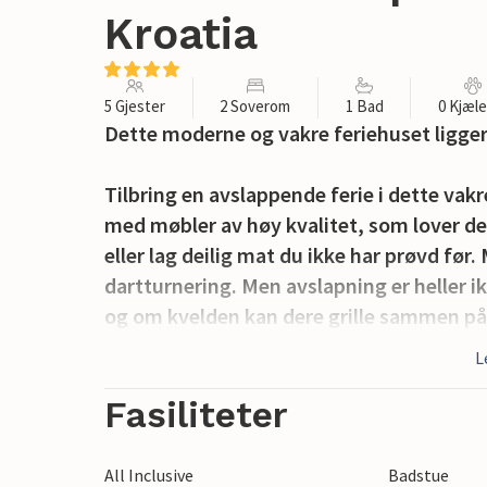
Kroatia
5 Gjester
2 Soverom
1 Bad
0 Kjæl
Dette moderne og vakre feriehuset ligger 
Tilbring en avslappende ferie i dette vak
med møbler av høy kvalitet, som lover deg
eller lag deilig mat du ikke har prøvd før
dartturnering. Men avslapning er heller i
og om kvelden kan dere grille sammen på
boltre seg i hagen og leke gjemsel.
L
Sleng badehåndkleet over skulderen og ta
Fasiliteter
En badestrand venter på deg rett ved bredd
vannet. Lei en båt og utforsk innsjøen 
All Inclusive
Badstue