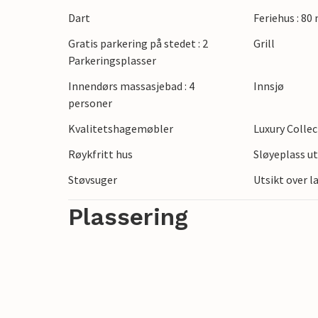
og prøv å få med deg nyfanget fisk hje
Dart
Feriehus : 80
vann og grenseelven Drava, og slapp av m
Gratis parkering på stedet : 2
Grill
Parkeringsplasser
Innendørs massasjebad : 4
Innsjø
personer
Kvalitetshagemøbler
Luxury Colle
Røykfritt hus
Sløyeplass u
Støvsuger
Utsikt over 
Plassering