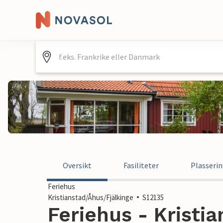
Oversikt
Fasiliteter
Plasseri
Feriehus
Kristianstad/Åhus/Fjälkinge
S12135
Feriehus - Kristia