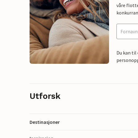
våre flott
konkurran
Du kan til
personoppl
Utforsk
Destinasjoner