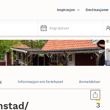
Inspirasjon
Destinasjoner
Angi datoer
ng
Informasjon om feriehuset
Anmeldelser
nstad/
3