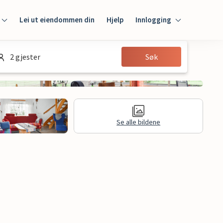
Lei ut eiendommen din
Hjelp
Innlogging
Innlogging
2 gjester
Søk
Gjest
Huseier
Se alle bildene