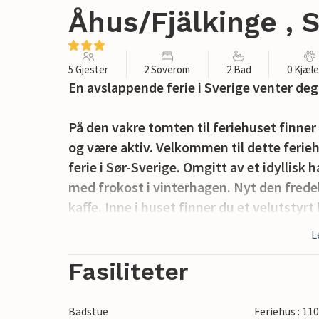
Åhus/Fjälkinge , 
5 Gjester
2 Soverom
2 Bad
0 Kjæl
En avslappende ferie i Sverige venter deg
På den vakre tomten til feriehuset finne
og være aktiv. Velkommen til dette ferie
ferie i Sør-Sverige. Omgitt av et idyllisk
med frokost i vinterhagen. Nyt den fred
kaffe. Inne i huset finner du et velutsty
vedovn.
L
Oppdag området rundt på en spasertur elle
Fasiliteter
Skåne. Kjør til Åhus og besøk den fantas
byr på fantastiske kano- eller kajakkturer
Badstue
Feriehus : 11