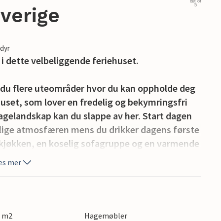
out of
5
Sverige
edyr
 i dette velbeliggende feriehuset.
r du flere uteområder hvor du kan oppholde deg
huset, som lover en fredelig og bekymringsfri
 hagelandskap kan du slappe av her. Start dagen
elige atmosfæren mens du drikker dagens første
rt kjøkken, en koselig sofagruppe og en varmende
es mer
r sykkeltur. Kysten er en av de vakreste i
tiske stranden der. Innsjøene Immeln og Ivösjön
. Kristianstad har hyggelige restauranter og
0 m2
Hagemøbler