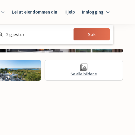
Lei ut eiendommen din
Hjelp
Innlogging
Innlogging
2 gjester
Søk
Gjest
Huseier
Se alle bildene