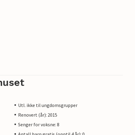
huset
Utl. ikke til ungdomsgrupper
Renovert (år): 2015
Senger for voksne: 8
Antall barn gratis (opptil 4 år): 0