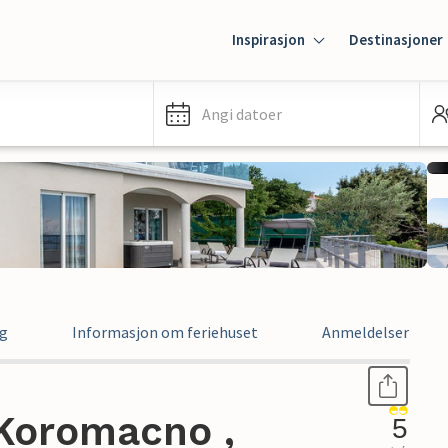
Inspirasjon
Destinasjoner
Angi datoer
ng
Informasjon om feriehuset
Anmeldelser
-Koromacno ,
5