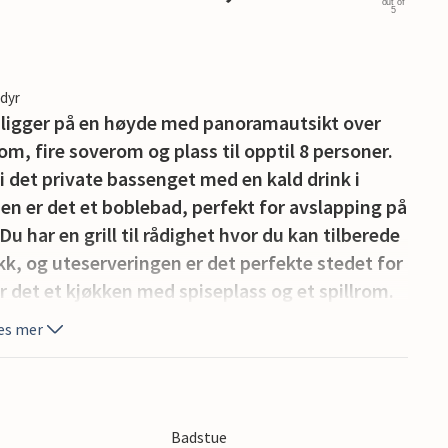
out of
5
edyr
m ligger på en høyde med panoramautsikt over
rom, fire soverom og plass til opptil 8 personer.
det private bassenget med en kald drink i
sen er det et boblebad, perfekt for avslapping på
 har en grill til rådighet hvor du kan tilberede
kk, og uteserveringen er det perfekte stedet for
er det et kjøkken med spiseplass og et spillrom.
tifunksjonelt treningsapparat og separat dusj.
es mer
e å gå glipp av den daglige treningsrutinen
t kjøkken, spisestue og stue, fire soverom og fire
 to enkeltsenger. To av soverommene har eget
se med et lite spisebord, perfekt for den første
Badstue