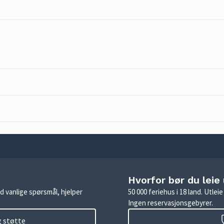
Hvorfor bør du leie
d vanlige spørsmål, hjelper
50 000 feriehus i 18 land. Utle
Ingen reservasjonsgebyrer.
g støtte