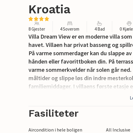
Kroatia
8 Gjester
4 Soverom
4 Bad
0 Kjæl
Villa Dream View er en moderne villa so
havet. Villaen har privat basseng og spill
På varme sommerdager kan du slappe av i 
hånden eller favorittboken din. På terras
varme sommerkvelder når solen går ned. Du
måltider og slippe løs din indre mesterko
familiemiddager. I villaens første etasje 
Her er det også biljardbord, badstue, mul
L
Takket være sportsutstyret trenger du ikk
mens du er på ferie. I første etasje er de
Fasiliteter
bad. Ett av soverommene er utstyrt med
bad. I første etasje er det en liten terras
Aircondition i hele boligen
All Inclusive