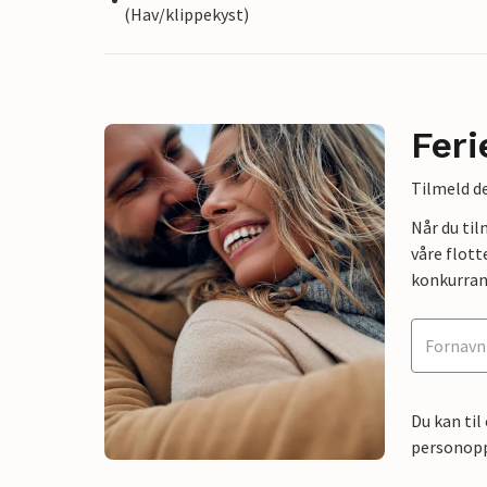
(Hav/klippekyst)
Feri
Tilmeld de
Når du ti
våre flott
konkurran
Du kan til
personoppl