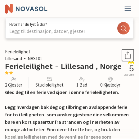
Hvor har du lyst å dra?
Legg til destinasjon, datoer, gjester
1 / 17
Ferieleilighet
Lillesand
NAS101
Ferieleilighet - Lillesand , Norge
5
out of 5
2 Gjester
Studioleilighet
1 Bad
0 Kjæledyr
Gled deg til en ferie ved sjøen i denne ferieleiligheten.
Legg hverdagen bak deg og tilbring en avslappende ferie
for to i leiligheten, som ønsker gjestene dine velkommen
bare en kort spasertur fra stranden og i nærheten av
mange aktiviteter. Finn dere til rette her, og bruk den
koselige leiligheten med de vennlige fargene som