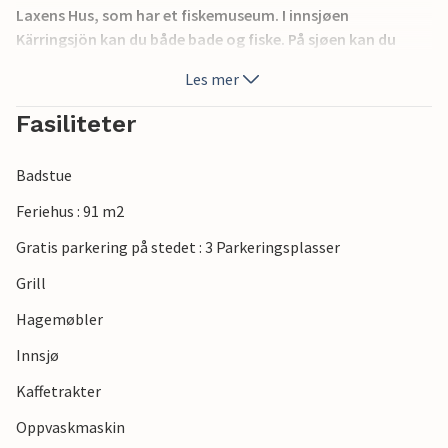
Laxens Hus, som har et fiskemuseum. I innsjøen
Kärringsjön kan du både bade og fiske. På sjøen kan du
oppleve trolling. Foruten fiske er det selvfølgelig golf og
Les mer
flere baner i området.
Fasiliteter
Badstue
Feriehus : 91 m2
Gratis parkering på stedet : 3 Parkeringsplasser
Grill
Hagemøbler
Innsjø
Kaffetrakter
Oppvaskmaskin