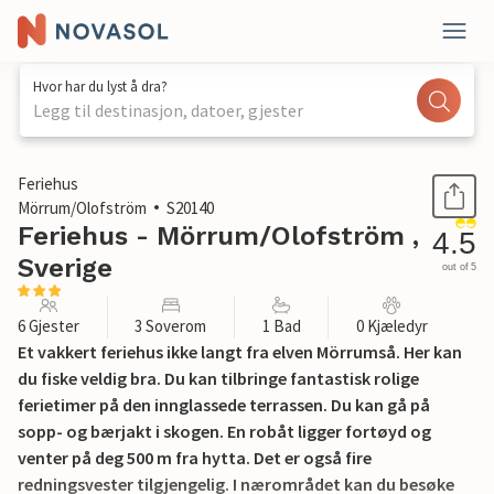
Hvor har du lyst å dra?
Legg til destinasjon, datoer, gjester
1 / 17
Feriehus
Mörrum/Olofström
S20140
Feriehus - Mörrum/Olofström ,
4.5
Sverige
out of 5
6 Gjester
3 Soverom
1 Bad
0 Kjæledyr
Et vakkert feriehus ikke langt fra elven Mörrumså. Her kan
du fiske veldig bra. Du kan tilbringe fantastisk rolige
ferietimer på den innglassede terrassen. Du kan gå på
sopp- og bærjakt i skogen. En robåt ligger fortøyd og
venter på deg 500 m fra hytta. Det er også fire
redningsvester tilgjengelig. I nærområdet kan du besøke