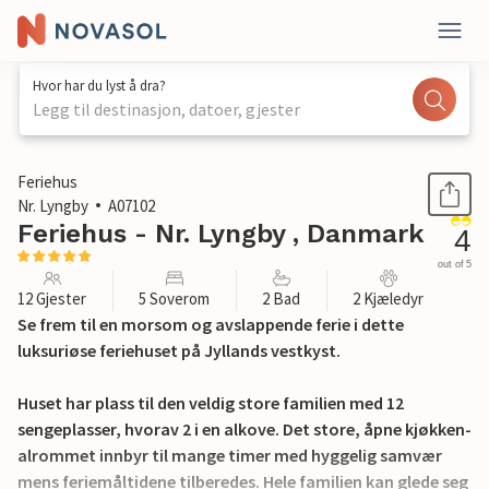
Hvor har du lyst å dra?
Legg til destinasjon, datoer, gjester
1 / 26
Feriehus
Nr. Lyngby
A07102
Feriehus - Nr. Lyngby , Danmark
4
out of 5
12 Gjester
5 Soverom
2 Bad
2 Kjæledyr
Se frem til en morsom og avslappende ferie i dette
luksuriøse feriehuset på Jyllands vestkyst.
Huset har plass til den veldig store familien med 12
sengeplasser, hvorav 2 i en alkove. Det store, åpne kjøkken-
alrommet innbyr til mange timer med hyggelig samvær
mens feriemåltidene tilberedes. Hele familien kan glede seg