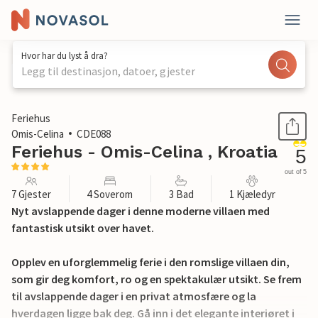
Hvor har du lyst å dra?
Legg til destinasjon, datoer, gjester
1 / 50
Feriehus
Omis-Celina
CDE088
Feriehus - Omis-Celina , Kroatia
5
out of 5
7 Gjester
4 Soverom
3 Bad
1 Kjæledyr
Nyt avslappende dager i denne moderne villaen med
fantastisk utsikt over havet.
Opplev en uforglemmelig ferie i den romslige villaen din,
som gir deg komfort, ro og en spektakulær utsikt. Se frem
til avslappende dager i en privat atmosfære og la
hverdagen ligge bak deg. Gå inn i det elegante interiøret i