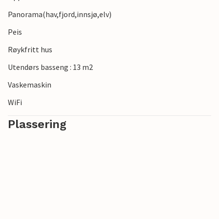
kombiner avslapning med eventyr.
Panorama(hav,fjord,innsjø,elv)
Peis
Røykfritt hus
Utendørs basseng : 13 m2
Vaskemaskin
WiFi
Plassering