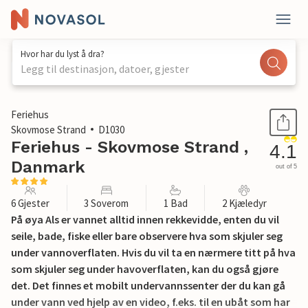
Hvor har du lyst å dra?
Legg til destinasjon, datoer, gjester
1 / 17
Feriehus
Skovmose Strand
D1030
Feriehus - Skovmose Strand ,
4.1
Danmark
out of 5
6 Gjester
3 Soverom
1 Bad
2 Kjæledyr
På øya Als er vannet alltid innen rekkevidde, enten du vil
seile, bade, fiske eller bare observere hva som skjuler seg
under vannoverflaten. Hvis du vil ta en nærmere titt på hva
som skjuler seg under havoverflaten, kan du også gjøre
det. Det finnes et mobilt undervannssenter der du kan gå
under vann ved hjelp av en video, f.eks. til en ubåt som har