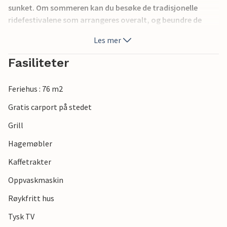
sunket. Om sommeren kan du besøke de tradisjonelle
ridefestivalene som arrangeres overalt, og beundre de
mange vakre hestene og deres dyktige ryttere. Opplev den
Les mer
koselige atmosfæren i de mange små havnene og slapp av
på stranden i en stille bukt.
Fasiliteter
Feriehus : 76 m2
Gratis carport på stedet
Grill
Hagemøbler
Kaffetrakter
Oppvaskmaskin
Røykfritt hus
Tysk TV