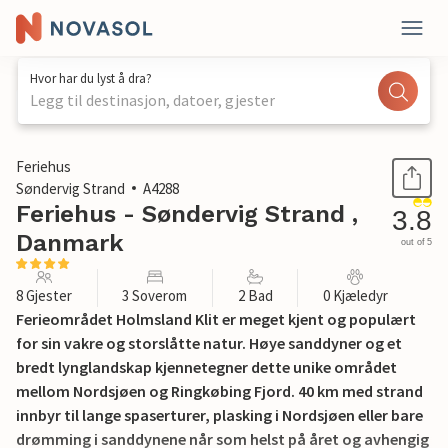
Hvor har du lyst å dra?
Legg til destinasjon, datoer, gjester
1 / 29
Feriehus
Søndervig Strand
A4288
Feriehus - Søndervig Strand ,
3.8
Danmark
out of 5
8 Gjester
3 Soverom
2 Bad
0 Kjæledyr
Ferieområdet Holmsland Klit er meget kjent og populært
for sin vakre og storslåtte natur. Høye sanddyner og et
bredt lynglandskap kjennetegner dette unike området
mellom Nordsjøen og Ringkøbing Fjord. 40 km med strand
innbyr til lange spaserturer, plasking i Nordsjøen eller bare
drømming i sanddynene når som helst på året og avhengig