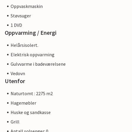
Oppvaskmaskin
Støvsuger
1 DVD
Oppvarming / Energi
Helårsisolert.
Elektrisk oppvarming
Gulvvarme i badeværelsene
Vedovn
Utenfor
Naturtomt : 2275 m2
Hagemøbler
Huske og sandkasse
Grill
Antall solsenger: 0