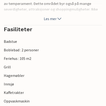
av temperament. Dette området byr også på mange
severdigheter, attraksjoner og shoppingmuligheter. Ikke
langt fra Søndervig ligger den lille landsbyen Kloster, hvor
Les mer
du blant annet kan lage dine egne stearinlys. Hvis du er ute
etter absolutt fred og ro, anbefales Vedersø Klit på det
Fasiliteter
sterkeste. Det er gratis adgang til Fiskeriet Hus.
Badstue
Boblebad : 2 personer
Feriehus : 105 m2
Grill
Hagemøbler
Innsjø
Kaffetrakter
Oppvaskmaskin