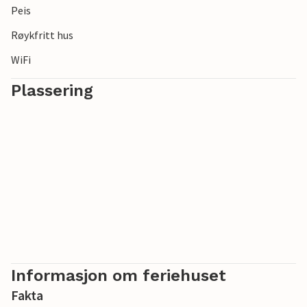
Peis
nedenfor bygningen.
Røykfritt hus
WiFi
Plassering
Informasjon om feriehuset
Fakta