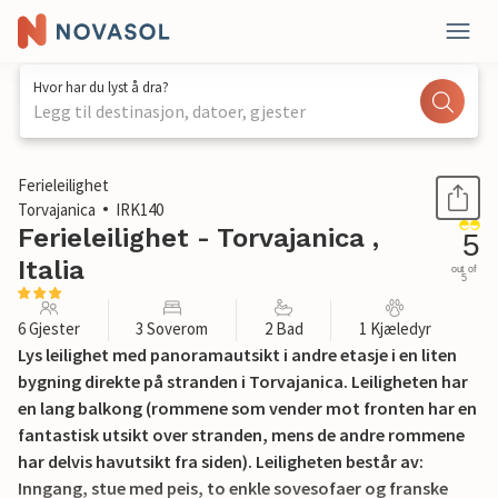
Hvor har du lyst å dra?
Legg til destinasjon, datoer, gjester
1 / 23
Ferieleilighet
Torvajanica
IRK140
Ferieleilighet - Torvajanica ,
5
Italia
out of
5
6 Gjester
3 Soverom
2 Bad
1 Kjæledyr
Lys leilighet med panoramautsikt i andre etasje i en liten
bygning direkte på stranden i Torvajanica. Leiligheten har
en lang balkong (rommene som vender mot fronten har en
fantastisk utsikt over stranden, mens de andre rommene
har delvis havutsikt fra siden). Leiligheten består av:
Inngang, stue med peis, to enkle sovesofaer og franske