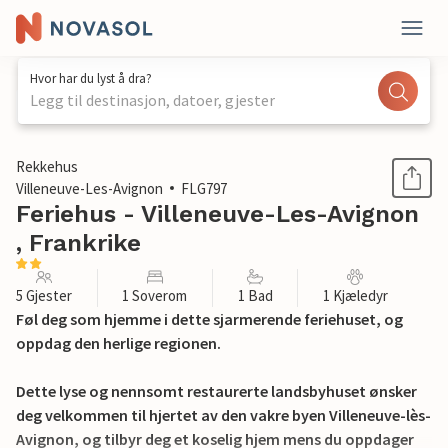
Hvor har du lyst å dra?
Legg til destinasjon, datoer, gjester
1 / 21
Rekkehus
Villeneuve-Les-Avignon
FLG797
Feriehus - Villeneuve-Les-Avignon
, Frankrike
5 Gjester
1 Soverom
1 Bad
1 Kjæledyr
Føl deg som hjemme i dette sjarmerende feriehuset, og
oppdag den herlige regionen.
Dette lyse og nennsomt restaurerte landsbyhuset ønsker
deg velkommen til hjertet av den vakre byen Villeneuve-lès-
Avignon, og tilbyr deg et koselig hjem mens du oppdager