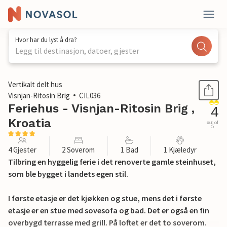
Hvor har du lyst å dra?
Legg til destinasjon, datoer, gjester
1 / 16
Vertikalt delt hus
Visnjan-Ritosin Brig
CIL036
Feriehus - Visnjan-Ritosin Brig ,
4
Kroatia
out of
5
4 Gjester
2 Soverom
1 Bad
1 Kjæledyr
Tilbring en hyggelig ferie i det renoverte gamle steinhuset,
som ble bygget i landets egen stil.
I første etasje er det kjøkken og stue, mens det i første
etasje er en stue med sovesofa og bad. Det er også en fin
overbygd terrasse med grill. På loftet er det to soverom.