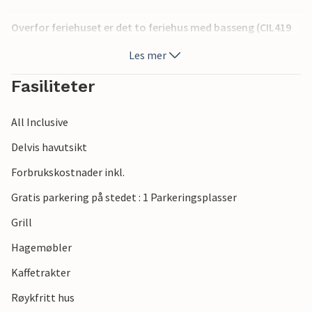
Overfor feriehuset er det to feriehus med basseng (CIL419
og CIL420), det er mulig å bestille dem sammen for større
Les mer
grupper. Besøk kjente turistbyer Porec, Rovinj og Umag,
som tilbyr mange underholdningsmuligheter i
Fasiliteter
sommermånedene.
All Inclusive
Delvis havutsikt
Forbrukskostnader inkl.
Gratis parkering på stedet : 1 Parkeringsplasser
Grill
Hagemøbler
Kaffetrakter
Røykfritt hus