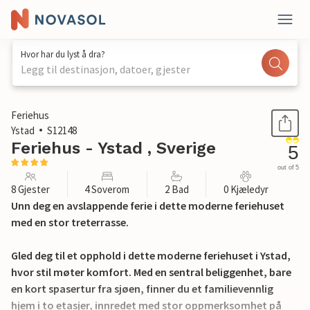
Hvor har du lyst å dra?
Legg til destinasjon, datoer, gjester
1 / 24
Feriehus
Ystad
S12148
Feriehus - Ystad , Sverige
5
out of 5
8 Gjester
4 Soverom
2 Bad
0 Kjæledyr
Unn deg en avslappende ferie i dette moderne feriehuset
med en stor treterrasse.
Gled deg til et opphold i dette moderne feriehuset i Ystad,
hvor stil møter komfort. Med en sentral beliggenhet, bare
en kort spasertur fra sjøen, finner du et familievennlig
hjem i to etasjer, innredet med stor oppmerksomhet på