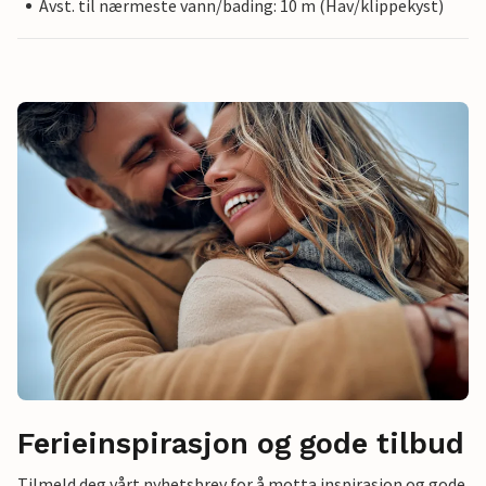
Avst. til nærmeste vann/bading: 10 m (Hav/klippekyst)
Ferieinspirasjon og gode tilbud
Tilmeld deg vårt nyhetsbrev for å motta inspirasjon og gode