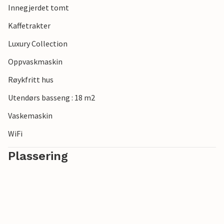
Innegjerdet tomt
og den unike atmosfæren i regionen.
Kaffetrakter
Merk: Overnattingsstedet tar ikke imot ungdomsgrupper
Luxury Collection
under 30 år eller utdrikningslag. Bestillinger av slike grupper
vil bli avvist, selv ved ankomst eller under oppholdet, uten
Oppvaskmaskin
refusjon.
Røykfritt hus
Utendørs basseng : 18 m2
Vaskemaskin
WiFi
Plassering