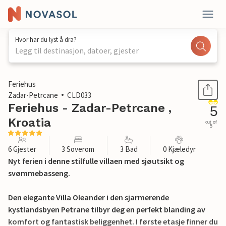
Hvor har du lyst å dra?
Legg til destinasjon, datoer, gjester
1 / 35
Feriehus
Zadar-Petrcane
CLD033
Feriehus - Zadar-Petrcane ,
5
Kroatia
out of
5
6 Gjester
3 Soverom
3 Bad
0 Kjæledyr
Nyt ferien i denne stilfulle villaen med sjøutsikt og
svømmebasseng.
Den elegante Villa Oleander i den sjarmerende
kystlandsbyen Petrane tilbyr deg en perfekt blanding av
komfort og fantastisk beliggenhet. I første etasje finner du