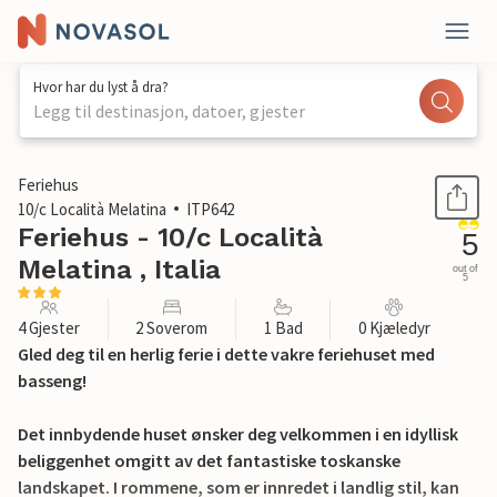
Hvor har du lyst å dra?
Legg til destinasjon, datoer, gjester
1 / 25
Feriehus
10/c Località Melatina
ITP642
Feriehus - 10/c Località
5
Melatina , Italia
out of
5
4 Gjester
2 Soverom
1 Bad
0 Kjæledyr
Gled deg til en herlig ferie i dette vakre feriehuset med
basseng!
Det innbydende huset ønsker deg velkommen i en idyllisk
beliggenhet omgitt av det fantastiske toskanske
landskapet. I rommene, som er innredet i landlig stil, kan