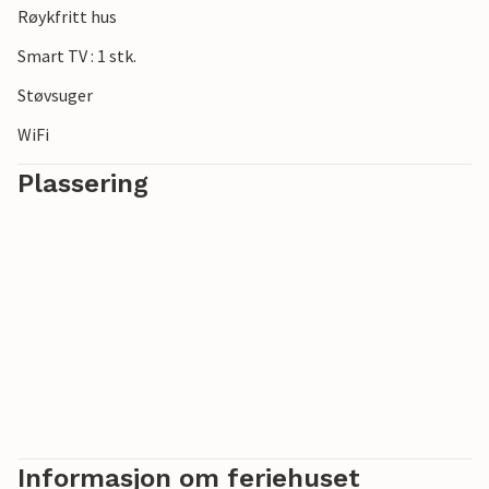
Røykfritt hus
***Note: Anlegget er fortsatt under oppføring.
Smart TV : 1 stk.
Støvsuger
WiFi
Plassering
Informasjon om feriehuset