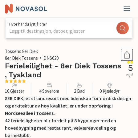
Hvor har du lyst å dra?
Legg til destinasjon, datoer, gjester
1 / 42
Tossens 8er Diek
8er Diek Tossens
DNS620
Ferieleilighet - 8er Diek Tossens
5
, Tyskland
out of
5
10 Gjester
4 Soverom
2 Bad
0 Kjæledyr
8ER DIEK, et strandresort med lidenskap for nordisk design
og arkitektur av høy kvalitet, er under oppføring i
Nordseeallee i Tossens.
42 ferieleiligheter blir fordelt på 8 bygninger med en
hovedbygning med restaurant, velværeavdeling og
barneklubb.