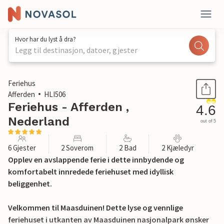
Hvor har du lyst å dra?
Legg til destinasjon, datoer, gjester
1 / 34
Feriehus
Afferden
HLI506
Feriehus - Afferden ,
4.6
Nederland
out of 5
6 Gjester
2 Soverom
2 Bad
2 Kjæledyr
Opplev en avslappende ferie i dette innbydende og
komfortabelt innredede feriehuset med idyllisk
beliggenhet.
Velkommen til Maasduinen! Dette lyse og vennlige
feriehuset i utkanten av Maasduinen nasjonalpark ønsker