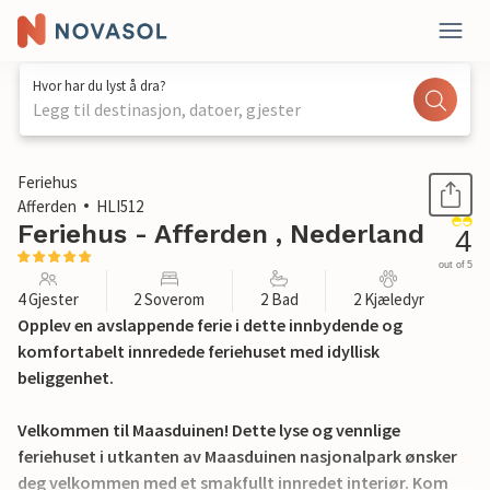
Hvor har du lyst å dra?
Legg til destinasjon, datoer, gjester
1 / 40
Feriehus
Afferden
HLI512
Feriehus - Afferden , Nederland
4
out of 5
4 Gjester
2 Soverom
2 Bad
2 Kjæledyr
Opplev en avslappende ferie i dette innbydende og
komfortabelt innredede feriehuset med idyllisk
beliggenhet.
Velkommen til Maasduinen! Dette lyse og vennlige
feriehuset i utkanten av Maasduinen nasjonalpark ønsker
deg velkommen med et smakfullt innredet interiør. Kom