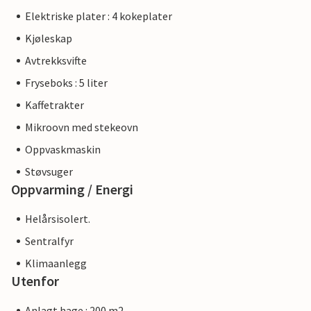
Elektriske plater : 4 kokeplater
Kjøleskap
Avtrekksvifte
Fryseboks : 5 liter
Kaffetrakter
Mikroovn med stekeovn
Oppvaskmaskin
Støvsuger
Oppvarming / Energi
Helårsisolert.
Sentralfyr
Klimaanlegg
Utenfor
Anlagt hage : 200 m2