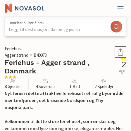
Hvor har du lyst å dra?
Legg til destinasjon, datoer, gjester
1 / 20
Feriehus
Agger strand
B40073
Feriehus - Agger strand ,
2
Danmark
out of
5
8 Gjester
4 Soverom
1 Bad
2 Kjæledyr
Nyt ferien i dette attraktive feriehuset i et rolig byområde
nær Limfjorden, det brusende Nordsjøen og Thy
nasjonalpark.
Velkommen til dette store feriehuset, som ønsker deg
velkommen med lyse rom og mørke, elegante møbler. Her