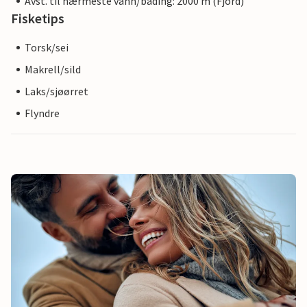
Avst. til nærmeste vann/bading: 2000 m (Fjord)
Fisketips
Torsk/sei
Makrell/sild
Laks/sjøørret
Flyndre