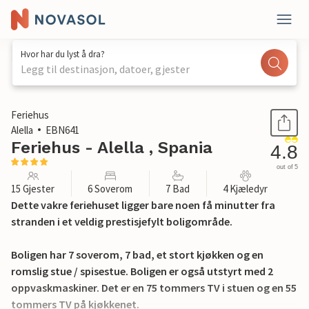
Hvor har du lyst å dra?
Legg til destinasjon, datoer, gjester
1 / 75
Feriehus
Alella
EBN641
Feriehus - Alella , Spania
4.8
out of 5
15 Gjester
6 Soverom
7 Bad
4 Kjæledyr
Dette vakre feriehuset ligger bare noen få minutter fra
stranden i et veldig prestisjefylt boligområde.
Boligen har 7 soverom, 7 bad, et stort kjøkken og en
romslig stue / spisestue. Boligen er også utstyrt med 2
oppvaskmaskiner. Det er en 75 tommers TV i stuen og en 55
tommers TV på kjøkkenet.