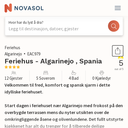
Hvor har du lyst å dra?
Legg til destinasjon, datoer, gjester
1 / 37
Feriehus
Algarinejo
EAC979
Feriehus - Algarinejo , Spania
5
out of 5
12 Gjester
5 Soverom
4 Bad
0 Kjæledyr
Velkommen til fred, komfort og spansk sjarm i dette
idylliske feriehuset.
Start dagen i feriehuset nær Algarinejo med frokost på den
overbygde terrassen mens du nyter utsikten over de
omkringliggende åsene og olivenlundene. Det fullt utstyrte
kjøkkenet har alt du trenger for å tilberede deilige