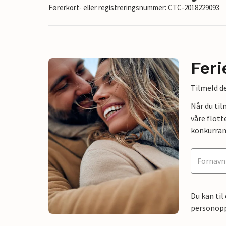
Førerkort- eller registreringsnummer: CTC-2018229093
Feri
Tilmeld de
Når du ti
våre flott
konkurran
Du kan til
personoppl