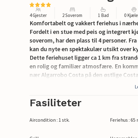
4 Gjester
2 Soverom
1 Bad
0 Kjæl
Komfortabelt og vakkert feriehus i nærh
Fordelt i en stue med peis og integrert
soverom, har den plass til 4 personer. Fr
kan du nyte en spektakulær utsikt over k
Dette feriehuset ligger ca 1 km fra stran
en rolig og familiær atmosfære. En komm
nær Algarrobo Costa på den østlige Costa 
brede utvalg av restauranter og strandbar
L
Omtrent 1,2 km fra huset er det deler av 
elven Lagos. De siste 75 m er i en skråni
Fasiliteter
Kranvannet hentes fra en brønn og kan br
Eieren gir vann til drikke og matlaging.
Aircondition : 1 stk.
Feriehus : 65
1 kjæledyr er også velkommen.
Sterkt anbefalt er et besøk til Torrox og N