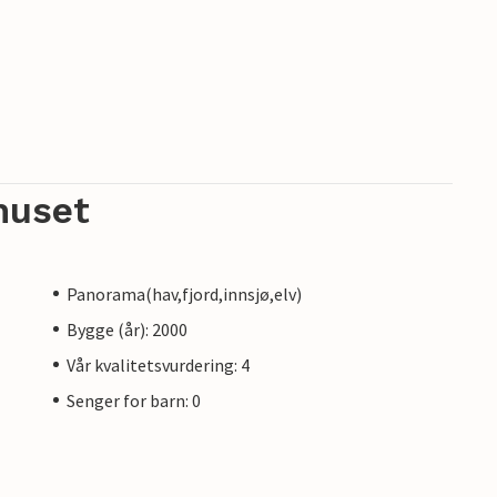
huset
Panorama(hav,fjord,innsjø,elv)
Bygge (år): 2000
Vår kvalitetsvurdering: 4
Senger for barn: 0