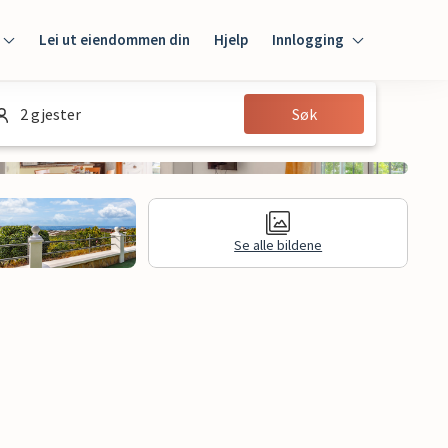
Lei ut eiendommen din
Hjelp
Innlogging
Innlogging
2 gjester
Søk
Gjest
Huseier
Se alle bildene
jon