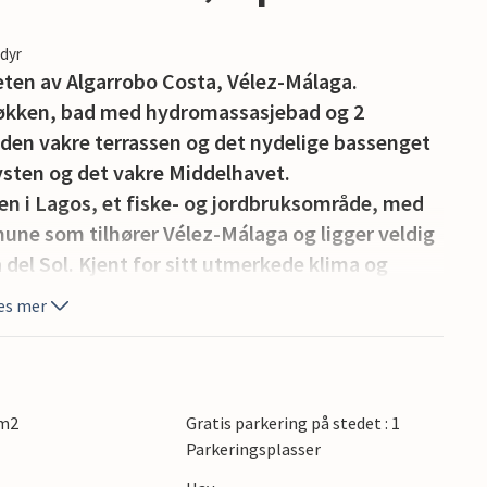
edyr
eten av Algarrobo Costa, Vélez-Málaga.
 kjøkken, bad med hydromassasjebad og 2
a den vakre terrassen og det nydelige bassenget
ysten og det vakre Middelhavet.
den i Lagos, et fiske- og jordbruksområde, med
une som tilhører Vélez-Málaga og ligger veldig
del Sol. Kjent for sitt utmerkede klima og
er.
es mer
asfaltert, men trygg vei som går parallelt med
ng, men kan kjøres på med et kjøretøy.
ukes til rengjøring og bad uten problemer.
 m2
Gratis parkering på stedet : 1
Parkeringsplasser
erja som er lett tilgjengelig med bil og buss.