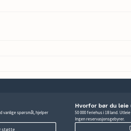
Hvorfor bør du leie
d vanlige spørsmål, hjelper
50 000 feriehus i 18 land. Utle
Ingen reservasjonsgebyrer.
g støtte