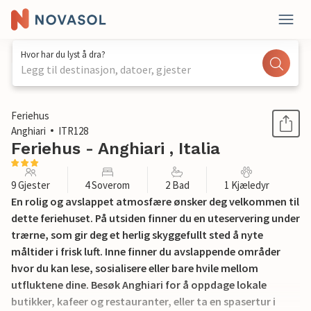
Hvor har du lyst å dra?
Legg til destinasjon, datoer, gjester
1 / 27
Feriehus
Anghiari
ITR128
Feriehus - Anghiari , Italia
9 Gjester
4 Soverom
2 Bad
1 Kjæledyr
En rolig og avslappet atmosfære ønsker deg velkommen til
dette feriehuset. På utsiden finner du en uteservering under
trærne, som gir deg et herlig skyggefullt sted å nyte
måltider i frisk luft. Inne finner du avslappende områder
hvor du kan lese, sosialisere eller bare hvile mellom
utfluktene dine. Besøk Anghiari for å oppdage lokale
butikker, kafeer og restauranter, eller ta en spasertur i