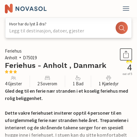
Hvor har du lyst å dra?
Legg til destinasjon, datoer, gjester
1 / 18
Feriehus
Anholt
D75019
Feriehus - Anholt , Danmark
4
out of 5
4 Gjester
2 Soverom
1 Bad
1 Kjæledyr
Gled deg til en ferie nær stranden i et koselig feriehus med
rolig beliggenhet.
Dette vakre feriehuset inviterer opptil 4 personer til en
uforglemmelig ferie nær stranden hele året. Trepanelene i
interiøret og de skrånende takene sørger for en spesiell
hygge inne i feriehuset. I stuen kan du sitte komfortabelt