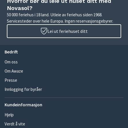
Hvorfor bør du leie ut huset ditt med
Novasol?
50 000 feriehus i 18 land. Utleie av feriehus siden 1968.
Servicesteder over hele Europa. Ingen reservasjonsgebyrer.
Lei ut feriehuset ditt
Bedrift
Om oss
Om Awaze
Presse
Innlogging for byråer
Kundeinformasjon
Hjelp
Verdt å vite