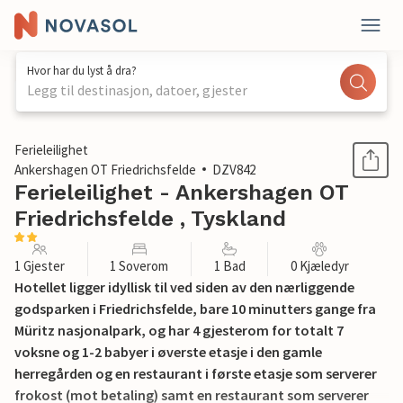
Hvor har du lyst å dra?
Legg til destinasjon, datoer, gjester
1 / 17
Ferieleilighet
Ankershagen OT Friedrichsfelde
DZV842
Ferieleilighet - Ankershagen OT
Friedrichsfelde , Tyskland
1 Gjester
1 Soverom
1 Bad
0 Kjæledyr
Hotellet ligger idyllisk til ved siden av den nærliggende
godsparken i Friedrichsfelde, bare 10 minutters gange fra
Müritz nasjonalpark, og har 4 gjesterom for totalt 7
voksne og 1-2 babyer i øverste etasje i den gamle
herregården og en restaurant i første etasje som serverer
frokost (mot betaling) samt en restaurant som serverer