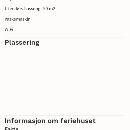
Colombières-kløftene, Caroux- og Espinouse-massivene og
Somail-skogen. Duften fra vinmarkene når de blomstrer i
Utendørs basseng : 50 m2
juni minner deg om kaprifol.
Vaskemaskin
WiFi
Plassering
Informasjon om feriehuset
Fakta