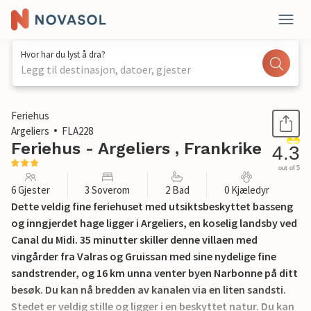
Hvor har du lyst å dra?
Legg til destinasjon, datoer, gjester
1 / 14
Feriehus
Argeliers
FLA228
Feriehus - Argeliers , Frankrike
4.3
out of 5
6 Gjester
3 Soverom
2 Bad
0 Kjæledyr
Dette veldig fine feriehuset med utsiktsbeskyttet basseng
og inngjerdet hage ligger i Argeliers, en koselig landsby ved
Canal du Midi. 35 minutter skiller denne villaen med
vingårder fra Valras og Gruissan med sine nydelige fine
sandstrender, og 16 km unna venter byen Narbonne på ditt
besøk. Du kan nå bredden av kanalen via en liten sandsti.
Stedet er veldig stille og ligger i en beskyttet natur. Du kan