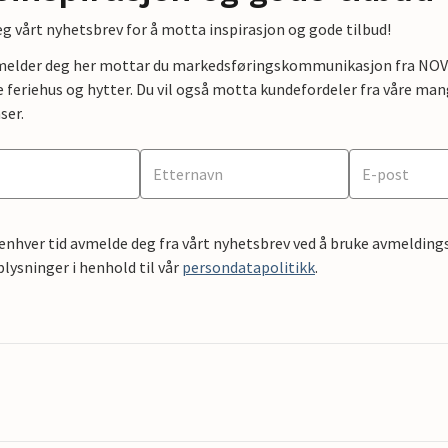
g vårt nyhetsbrev for å motta inspirasjon og gode tilbud!
lmelder deg her mottar du markedsføringskommunikasjon fra NOVAS
e feriehus og hytter. Du vil også motta kundefordeler fra våre mang
ser.
 enhver tid avmelde deg fra vårt nyhetsbrev ved å bruke avmeldings
ysninger i henhold til vår
persondatapolitikk
.