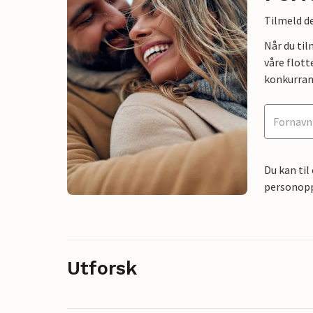
Tilmeld de
Når du ti
våre flott
konkurran
Du kan til
personoppl
Utforsk