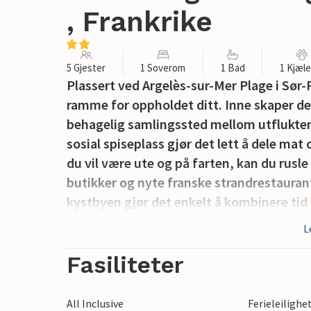
, Frankrike
5 Gjester
1 Soverom
1 Bad
1 Kjæl
Plassert ved Argelès-sur-Mer Plage i Sør-
ramme for oppholdet ditt. Inne skaper de
behagelig samlingssted mellom utfluktene
sosial spiseplass gjør det lett å dele mat
du vil være ute og på farten, kan du rusle
butikker og nyte franske strandrestauran
kystbyen gjør det enkelt å kombinere ti
L
Fasiliteter
All Inclusive
Ferieleilighe