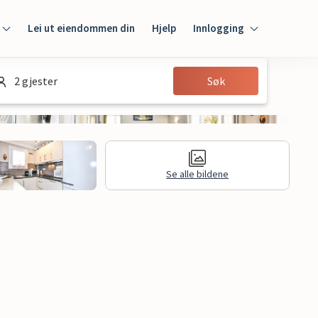
Lei ut eiendommen din
Hjelp
Innlogging
Innlogging
2 gjester
Søk
Gjest
Huseier
Se alle bildene