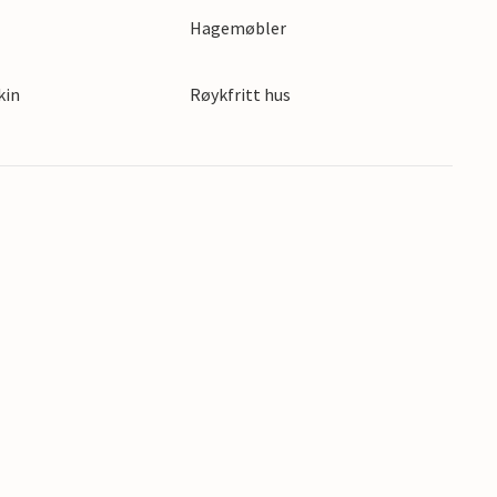
Hagemøbler
kin
Røykfritt hus