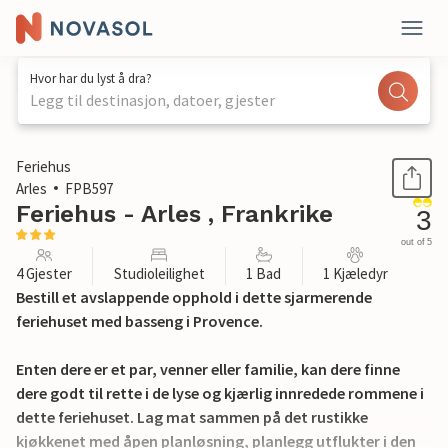
Hvor har du lyst å dra?
Legg til destinasjon, datoer, gjester
1 / 25
Feriehus
Arles
FPB597
Feriehus - Arles , Frankrike
3
out of 5
4 Gjester
Studioleilighet
1 Bad
1 Kjæledyr
Bestill et avslappende opphold i dette sjarmerende
feriehuset med basseng i Provence.
Enten dere er et par, venner eller familie, kan dere finne
dere godt til rette i de lyse og kjærlig innredede rommene i
dette feriehuset. Lag mat sammen på det rustikke
kjøkkenet med åpen planløsning, planlegg utflukter i den