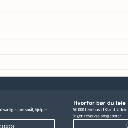
Hvorfor bør du leie
d vanlige spørsmål, hjelper
50 000 feriehus i 18 land. Utle
Ingen reservasjonsgebyrer.
g støtte