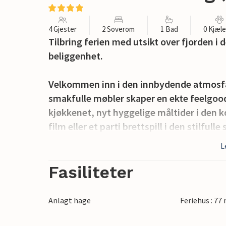
4 Gjester
2 Soverom
1 Bad
0 Kjæl
Tilbring ferien med utsikt over fjorden i
beliggenhet.
Velkommen inn i den innbydende atmosfære
smakfulle møbler skaper en ekte feelg
kjøkkenet, nyt hyggelige måltider i den 
film eller et parti brettspill i den stilfulle
L
Utenfor tilbyr den store hagen plass til a
terrassen med utsikt over havet, organiser
Fasiliteter
vin i det fri mens barna leker i hagen i den
Anlagt hage
Feriehus : 77
Utforsk området rundt, og besøk den sj
butikker. Ta en sykkeltur langs kysten, u