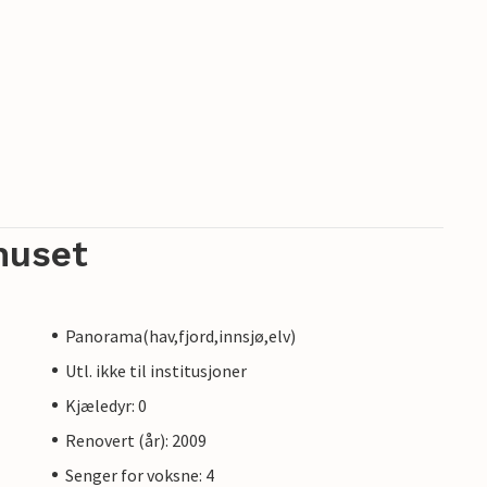
huset
Panorama(hav,fjord,innsjø,elv)
Utl. ikke til institusjoner
Kjæledyr: 0
Renovert (år): 2009
Senger for voksne: 4