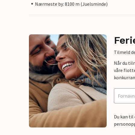
Nærmeste by: 8100 m (Juelsminde)
Feri
Tilmeld de
Når du ti
våre flott
konkurran
Du kan til
personoppl