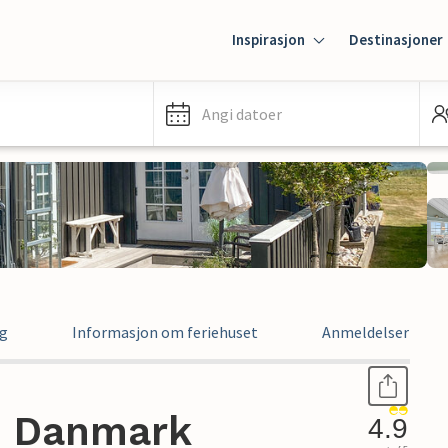
Inspirasjon
Destinasjoner
Angi datoer
ng
Informasjon om feriehuset
Anmeldelser
 , Danmark
4.9