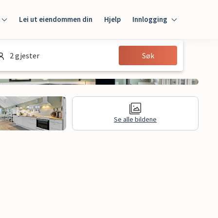
Lei ut eiendommen din
Hjelp
Innlogging
Innlogging
2 gjester
Søk
Gjest
Huseier
Se alle bildene