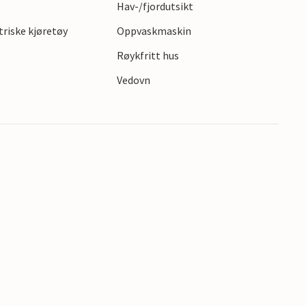
Hav-/fjordutsikt
 - den ideelle kombinasjonen av avslapping og
ktriske kjøretøy
Oppvaskmaskin
Røykfritt hus
Vedovn