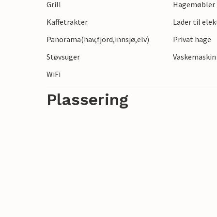
Grill
Hagemøbler
oppdag den sjarmerende havnen i Horsens
Kaffetrakter
Lader til ele
eventyr.
Panorama(hav,fjord,innsjø,elv)
Privat hage
Støvsuger
Vaskemaskin
WiFi
Plassering