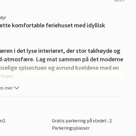
out of 5
edyr
 dette komfortable feriehuset med idyllisk
n i det lyse interiøret, der stor takhøyde og
ood-atmosfære. Lag mat sammen på det moderne
koselige spisestuen og avrund kveldene med en
 stuen.
es mer
ktiviteter og avslapning. Spis frokost på
 en grillfest eller avslutt dagen med et glass
 friske sjøluften.
 m2
Gratis parkering på stedet : 2
armerende byen Juelsminde med sine kafeer og
Parkeringsplasser
tforsk naturreservatet Boller Nederskov eller