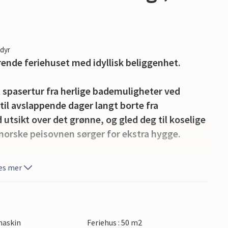
edyr
ende feriehuset med idyllisk beliggenhet.
t spasertur fra herlige bademuligheter ved
 til avslappende dager langt borte fra
tsikt over det grønne, og gled deg til koselige
n norske peisovnen sørger for ekstra hygge.
a ha det gøy på den store plenen. Pakk
es mer
yllisk plass ved innsjøen, eller bruk robåten til
ur gjennom mystiske skoger, eller dra på
maskin
Feriehus : 50 m2