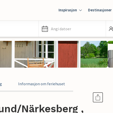
Inspirasjon
Destinasjoner
Angi datoer
ng
Informasjon om feriehuset
sund/Närkesberg ,