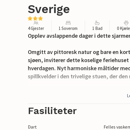
Sverige
4 Gjester
1 Soverom
1 Bad
0 Kjæl
Opplev avslappende dager i dette sjarmer
Omgitt av pittoresk natur og bare en kor
sjøen, inviterer dette koselige feriehuset
hverdagen. Nyt harmoniske måltider med u
spillkvelder i den trivelige stuen, der de
Server frokosten på verandaen og se barn
L
piknikkurven og badeutstyret og finn en id
å nyte stillheten mens du fisker.
Fasiliteter
Utforsk Tivedens nasjonalpark på en fott
Dart
Felles vaske