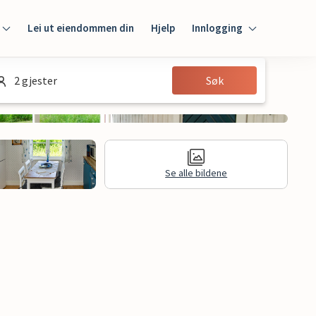
Lei ut eiendommen din
Hjelp
Innlogging
Innlogging
2 gjester
Søk
Gjest
Huseier
Se alle bildene