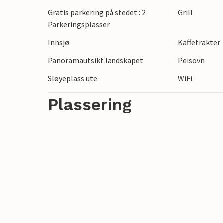
omfattende sykkelturer gjennom det for
Gratis parkering på stedet : 2
Grill
byen Askersund med sin historiske havn, 
Parkeringsplasser
Stjernsund slott med sin imponerende his
Innsjø
Kaffetrakter
Panoramautsikt landskapet
Peisovn
Sløyeplass ute
WiFi
Plassering