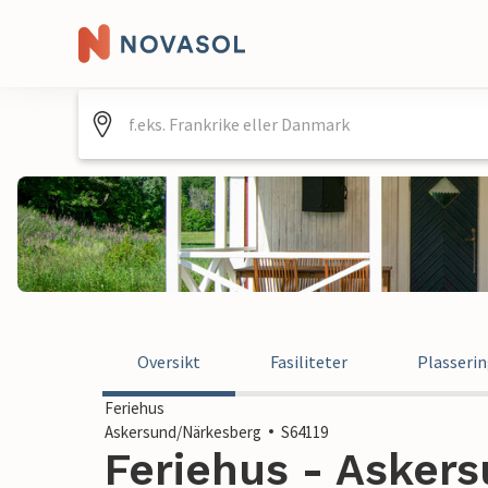
Oversikt
Fasiliteter
Plasseri
Feriehus
Askersund/Närkesberg
S64119
Feriehus - Asker