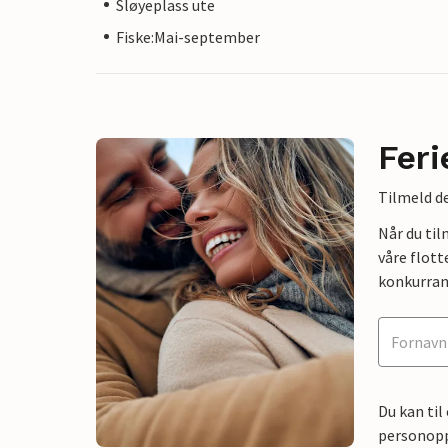
Sløyeplass ute
Fiske:Mai-september
Feri
Tilmeld de
Når du ti
våre flott
konkurran
Du kan til
personoppl