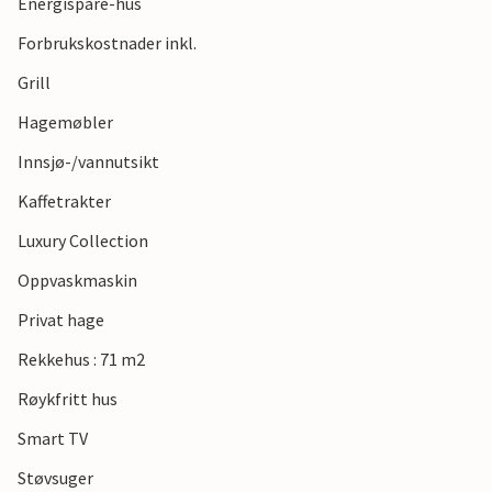
Energispare-hus
Forbrukskostnader inkl.
Grill
Hagemøbler
Innsjø-/vannutsikt
Kaffetrakter
Luxury Collection
Oppvaskmaskin
Privat hage
Rekkehus : 71 m2
Røykfritt hus
Smart TV
Støvsuger