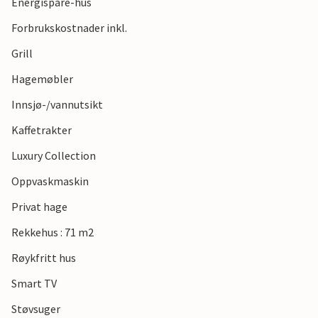
Energispare-hus
Forbrukskostnader inkl.
Grill
Hagemøbler
Innsjø-/vannutsikt
Kaffetrakter
Luxury Collection
Oppvaskmaskin
Privat hage
Rekkehus : 71 m2
Røykfritt hus
Smart TV
Støvsuger