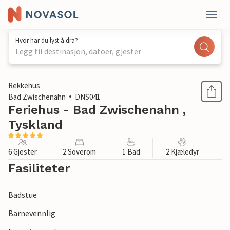
Hvor har du lyst å dra?
Legg til destinasjon, datoer, gjester
1 / 1
Rekkehus
Bad Zwischenahn
DNS041
Feriehus - Bad Zwischenahn ,
Tyskland
6 Gjester
2 Soverom
1 Bad
2 Kjæledyr
Fasiliteter
Badstue
Barnevennlig