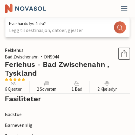
Hvor har du lyst å dra?
Legg til destinasjon, datoer, gjester
1 / 1
Rekkehus
Bad Zwischenahn
DNS044
Feriehus - Bad Zwischenahn ,
Tyskland
6 Gjester
2 Soverom
1 Bad
2 Kjæledyr
Fasiliteter
Badstue
Barnevennlig