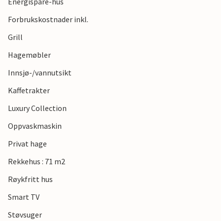
Energispare-hus
Forbrukskostnader inkl.
Grill
Hagemøbler
Innsjø-/vannutsikt
Kaffetrakter
Luxury Collection
Oppvaskmaskin
Privat hage
Rekkehus : 71 m2
Røykfritt hus
Smart TV
Støvsuger