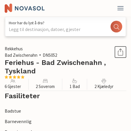
Hvor har du lyst å dra?
Legg til destinasjon, datoer, gjester
1 / 1
Rekkehus
Bad Zwischenahn
DNS052
Feriehus - Bad Zwischenahn ,
Tyskland
6 Gjester
2 Soverom
1 Bad
2 Kjæledyr
Fasiliteter
Badstue
Barnevennlig