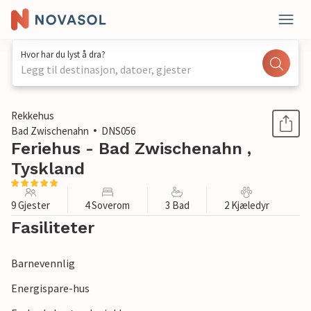
Hvor har du lyst å dra?
Legg til destinasjon, datoer, gjester
1 / 1
Rekkehus
Bad Zwischenahn
DNS056
Feriehus - Bad Zwischenahn ,
Tyskland
9 Gjester
4 Soverom
3 Bad
2 Kjæledyr
Fasiliteter
Barnevennlig
Energispare-hus