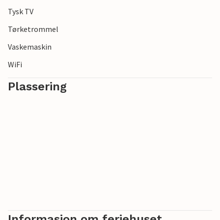
Tysk TV
Tørketrommel
Vaskemaskin
WiFi
Plassering
Informasjon om feriehuset