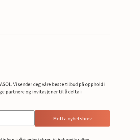
OL. Vi sender deg våre beste tilbud på opphold i
e partnere og invitasjoner til å delta i
Motta nyhetsbrev
linken i vårt nyhetsbrev. Vi behandler dine