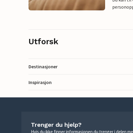
personoppl
Utforsk
Destinasjoner
Inspirasjon
Trenger du hjelp?
Hvis du ikke finner informasjonen du trenger i delen me