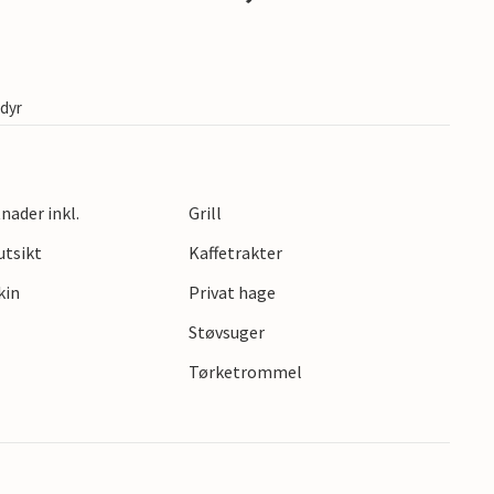
edyr
nader inkl.
Grill
utsikt
Kaffetrakter
kin
Privat hage
Støvsuger
Tørketrommel