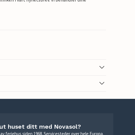
 ut huset ditt med Novasol?
ie av feriehus siden 1968. Servicesteder over hele Europa.