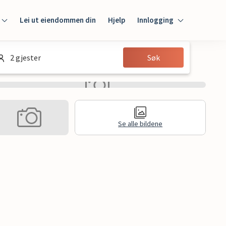
Lei ut eiendommen din
Hjelp
Innlogging
Innlogging
2 gjester
Søk
Gjest
Huseier
Se alle bildene