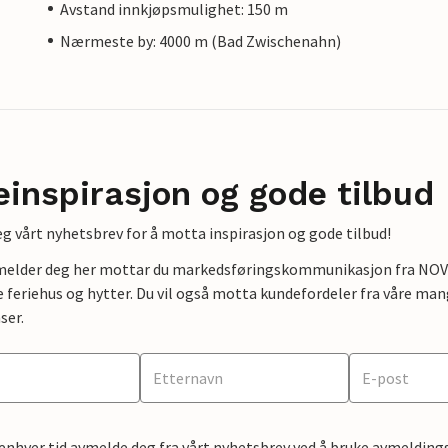
Avstand innkjøpsmulighet: 150 m
Nærmeste by: 4000 m (Bad Zwischenahn)
einspirasjon og gode tilbud
g vårt nyhetsbrev for å motta inspirasjon og gode tilbud!
lmelder deg her mottar du markedsføringskommunikasjon fra NOVAS
e feriehus og hytter. Du vil også motta kundefordeler fra våre mang
ser.
 enhver tid avmelde deg fra vårt nyhetsbrev ved å bruke avmeldings