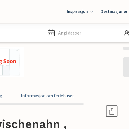
Inspirasjon
Destinasjoner
Angi datoer
ng
Informasjon om feriehuset
wischenahn ,