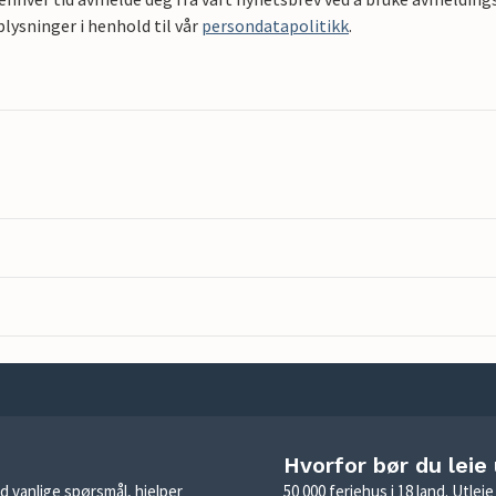
ysninger i henhold til vår
persondatapolitikk
.
Hvorfor bør du leie
d vanlige spørsmål, hjelper
50 000 feriehus i 18 land. Utle