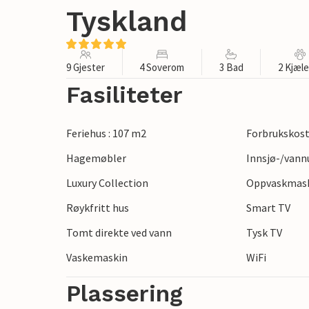
Tyskland
9 Gjester
4 Soverom
3 Bad
2 Kjæl
Fasiliteter
Feriehus : 107 m2
Forbrukskost
Hagemøbler
Innsjø-/vann
Luxury Collection
Oppvaskmas
Røykfritt hus
Smart TV
Tomt direkte ved vann
Tysk TV
Vaskemaskin
WiFi
Plassering