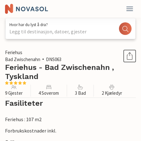
Hvor har du lyst å dra?
Legg til destinasjon, datoer, gjester
1 / 1
Feriehus
Bad Zwischenahn
DNS063
Feriehus - Bad Zwischenahn ,
Tyskland
9 Gjester
4 Soverom
3 Bad
2 Kjæledyr
Fasiliteter
Feriehus : 107 m2
Forbrukskostnader inkl.