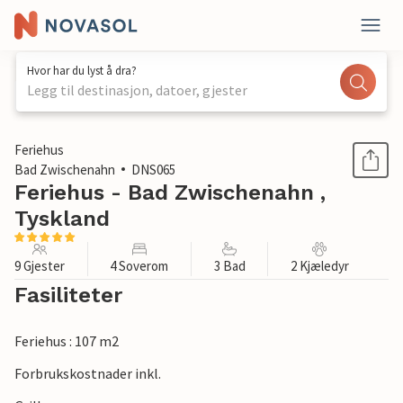
Hvor har du lyst å dra?
Legg til destinasjon, datoer, gjester
1 / 1
Feriehus
Bad Zwischenahn
DNS065
Feriehus - Bad Zwischenahn ,
Tyskland
9 Gjester
4 Soverom
3 Bad
2 Kjæledyr
Fasiliteter
Feriehus : 107 m2
Forbrukskostnader inkl.