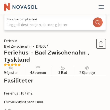
Hvor har du lyst å dra?
Legg til destinasjon, datoer, gjester
1 / 1
Feriehus
Bad Zwischenahn
DNS067
Feriehus - Bad Zwischenahn ,
Tyskland
9 Gjester
4 Soverom
3 Bad
2 Kjæledyr
Fasiliteter
Feriehus : 107 m2
Forbrukskostnader inkl.