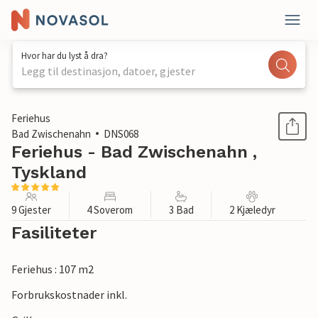
Hvor har du lyst å dra?
Legg til destinasjon, datoer, gjester
1 / 1
Feriehus
Bad Zwischenahn
DNS068
Feriehus - Bad Zwischenahn ,
Tyskland
9 Gjester
4 Soverom
3 Bad
2 Kjæledyr
Fasiliteter
Feriehus : 107 m2
Forbrukskostnader inkl.