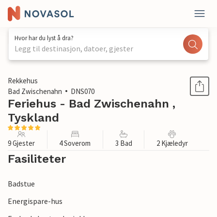
Hvor har du lyst å dra?
Legg til destinasjon, datoer, gjester
1 / 1
Rekkehus
Bad Zwischenahn
DNS070
Feriehus - Bad Zwischenahn ,
Tyskland
9 Gjester
4 Soverom
3 Bad
2 Kjæledyr
Fasiliteter
Badstue
Energispare-hus