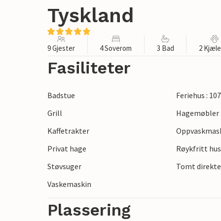
Tyskland
9 Gjester
4 Soverom
3 Bad
2 Kjæl
Fasiliteter
Badstue
Feriehus : 10
Grill
Hagemøbler
Kaffetrakter
Oppvaskmas
Privat hage
Røykfritt hu
Støvsuger
Tomt direkte
Vaskemaskin
Plassering