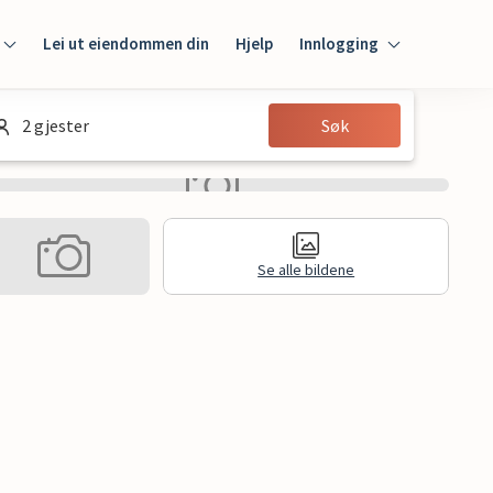
Lei ut eiendommen din
Hjelp
Innlogging
Innlogging
2 gjester
Søk
Gjest
Huseier
Se alle bildene