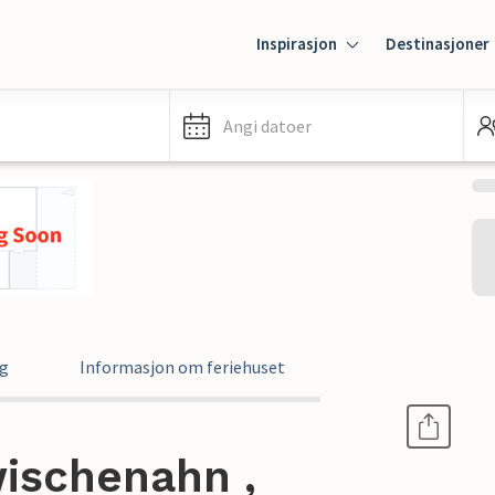
Inspirasjon
Destinasjoner
Angi datoer
ng
Informasjon om feriehuset
wischenahn ,