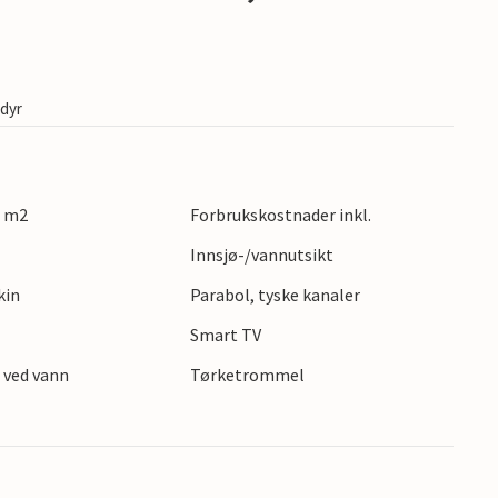
edyr
7 m2
Forbrukskostnader inkl.
Innsjø-/vannutsikt
kin
Parabol, tyske kanaler
s
Smart TV
 ved vann
Tørketrommel