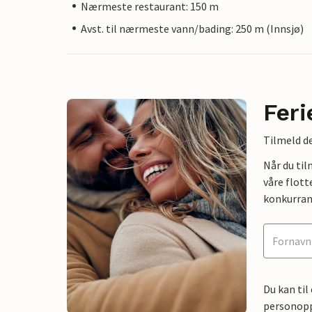
Nærmeste restaurant: 150 m
Avst. til nærmeste vann/bading: 250 m (Innsjø)
Feri
Tilmeld de
Når du ti
våre flott
konkurran
Du kan til
personoppl